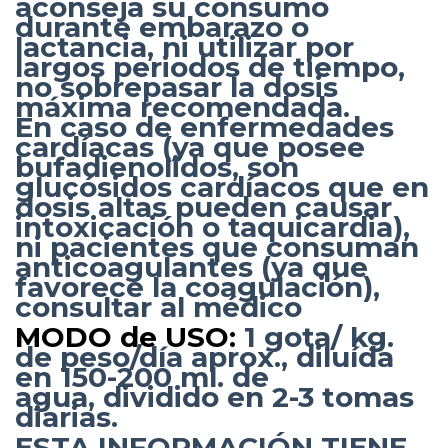
aconseja su consumo
durante embarazo o
lactancia, ni utilizar por
largos periodos de tiempo,
no sobrepasar la dosis
máxima recomendada.
En caso de enfermedades
cardíacas (ya que posee
bufadienolidos, son
glucósidos cardíacos que en
dosis altas pueden causar
intoxicación o taquicardia),
ni pacientes que consuman
anticoagulantes (ya que
favorece la coagulación),
consultar al médico
MODO de USO:
1 gota/ kg.
de peso/día aprox., diluída
en 150-200 ml. de
agua, dividido en 2-3 tomas
diarias.
ESTA INFORMACIÓN TIENE