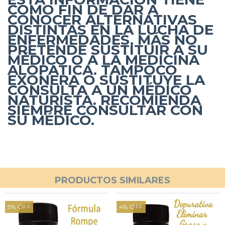
COMO FIN DE DAR A
CONOCER ALTERNATIVAS
DISTINTAS EN LA LUCHA DE
ENFERMEDADES, MÁS NO
PRETENDE SUSTITUIR A SU
MÉDICO O A LA MEDICINA
ALOPÁTICA. TAMPOCO
EXONERA O SUSTITUYE LA
CONSULTA A UN MÉDICO
NATURISTA. RECOMIENDA
SIEMPRE CONSULTAR CON
SU MÉDICO.
PRODUCTOS SIMILARES
5
%
OFF
4
%
OFF