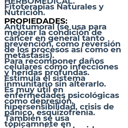
HERBOMEDICAL.
Fitoterapias Naturales y
Nutrición.
PROPIEDADES:
Antitumoral (se usa para
mejorar la condición de
cáncer en general tanto
prevención, como reversión
de los procesos así como en
metástasis).
Para recomponer daños
celulares como infecciones
y heridas profundas.
Estimula el sistema
inmunitario sin alterarlo.
Es muy útil en
enfermedades psicológicas
como depresión,
hipersensibilidad, crisis de
pánico, esquizofrenia.
También se usa
tópicamnete en