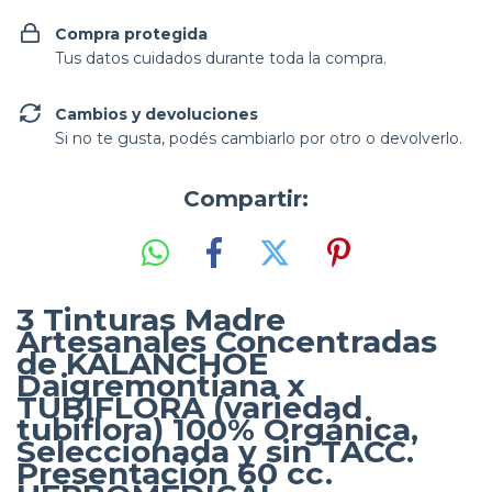
Compra protegida
Tus datos cuidados durante toda la compra.
Cambios y devoluciones
Si no te gusta, podés cambiarlo por otro o devolverlo.
Compartir:
3 Tinturas Madre
Artesanales Concentradas
de KALANCHOE
Daigremontiana x
TUBIFLORA (variedad
tubiflora) 100% Orgánica,
Seleccionada y sin TACC.
Presentación 60 cc.