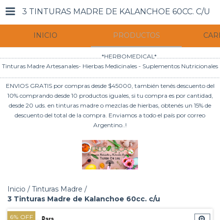
3 TINTURAS MADRE DE KALANCHOE 60CC. C/U
INICIO
PRODUCTOS
CAR
.....................................................................*HERBOMEDICAL*.............................................
Tinturas Madre Artesanales- Hierbas Medicinales - Suplementos Nutricionales
.....................................................................................................................................................
ENVIOS GRATIS por compras desde $45000, también tenés descuento del
10% comprando desde 10 productos iguales, si tu compra es por cantidad,
desde 20 uds. en tinturas madre o mezclas de hierbas, obtenés un 15% de
descuento del total de la compra. Enviamos a todo el país por correo
Argentino..!
Inicio
/
Tinturas Madre
/
3 Tinturas Madre de Kalanchoe 60cc. c/u
6
%
OFF