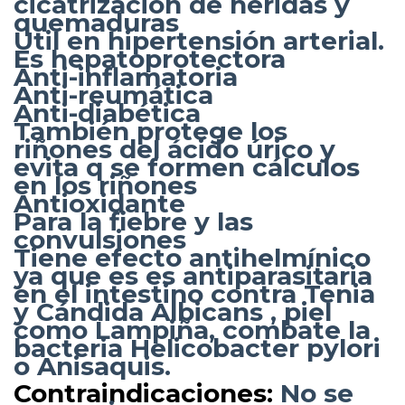
cicatrización de heridas y
quemaduras
Útil en hipertensión arterial.
Es hepatoprotectora
Anti-inflamatoria
Anti-reumática
Anti-diabética
También protege los
riñones del ácido úrico y
evita q se formen cálculos
en los riñones
Antioxidante
Para la fiebre y las
convulsiones
Tiene efecto antihelmínico
ya que es es antiparasitaria
en el intestino contra Tenia
y Cándida Albicans , piel
como Lampiña, combate la
bacteria Helicobacter pylori
o Anisaquis.
Contraindicaciones:
No se