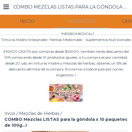
COMBO MEZCLAS LISTAS PARA LA GÓNDOLA X 10 PAQUETES DE 100G...!
INICIO
PRODUCTOS
CAR
.....................................................................*HERBOMEDICAL*.............................................
Tinturas Madre Artesanales- Hierbas Medicinales - Suplementos Nutricionales
.....................................................................................................................................................
ENVIOS GRATIS por compras desde $45000, también tenés descuento del
10% comprando desde 10 productos iguales, si tu compra es por cantidad,
desde 20 uds. en tinturas madre o mezclas de hierbas, obtenés un 15% de
descuento del total de la compra. Enviamos a todo el país por correo
Argentino..!
Inicio
/
Mezclas de Hierbas
/
COMBO Mezclas LISTAS para la góndola x 10 paquetes
de 100g...!