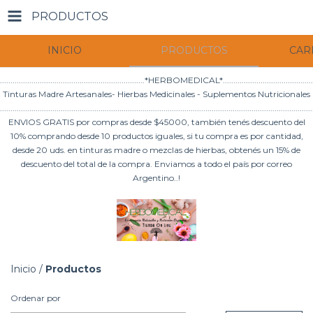
PRODUCTOS
INICIO
PRODUCTOS
CAR
.....................................................................*HERBOMEDICAL*.............................................
Tinturas Madre Artesanales- Hierbas Medicinales - Suplementos Nutricionales
.....................................................................................................................................................
ENVIOS GRATIS por compras desde $45000, también tenés descuento del
10% comprando desde 10 productos iguales, si tu compra es por cantidad,
desde 20 uds. en tinturas madre o mezclas de hierbas, obtenés un 15% de
descuento del total de la compra. Enviamos a todo el país por correo
Argentino..!
Inicio
/
Productos
Ordenar por