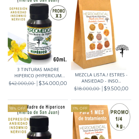
3 TINTURAS MADRE
MEZCLA LISTA..! ESTRES -
HIPERICO (HYPERICUM
ANSIEDAD - INSO...
PER...
$34.000,00
$42.000,00
$9.500,00
$18.000,00
18
%
OFF
11
%
OFF