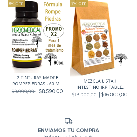
5
%
OFF
11
%
OFF
2 TINTURAS MADRE
MEZCLA LISTA..!
ROMPEPIEDRAS - 60 ML.
INTESTINO IRRITABLE,
C...
$8.590,00
$9.000,00
INF...
$16.000,00
$18.000,00
ENVIAMOS TU COMPRA
Entregas a todo el país