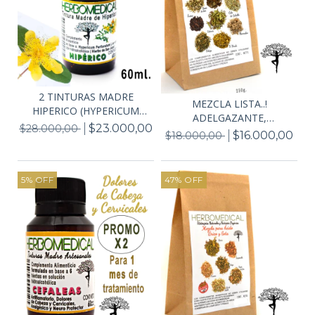
2 TINTURAS MADRE
MEZCLA LISTA..!
HIPERICO (HYPERICUM
ADELGAZANTE,
PER...
$23.000,00
$28.000,00
SOBREPESO,...
$16.000,00
$18.000,00
5
%
OFF
47
%
OFF