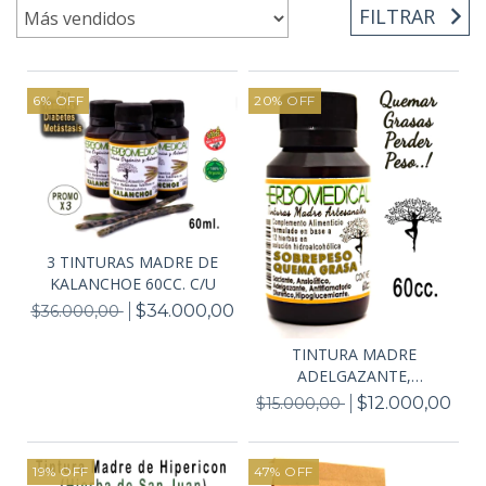
FILTRAR
6
%
OFF
20
%
OFF
3 TINTURAS MADRE DE
KALANCHOE 60CC. C/U
$34.000,00
$36.000,00
TINTURA MADRE
ADELGAZANTE,
SOBREPESO, OB...
$12.000,00
$15.000,00
19
%
OFF
47
%
OFF